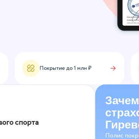
Покрытие до
1
млн ₽
Зачем
страх
вого спорта
Гирев
Полис покр