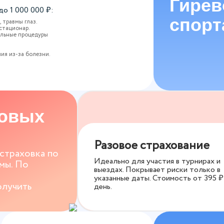
Гирев
 до
1 000 000
₽:
спорт
 травмы глаз.
стационар.
ельные процедуры
.
ия из-за болезни.
ховых
Разовое страхование
 страховка по
Идеально для участия в турнирах и
мы. По
выездах. Покрывает риски только в
указанные даты. Стоимость от
395
₽
олучить
день.