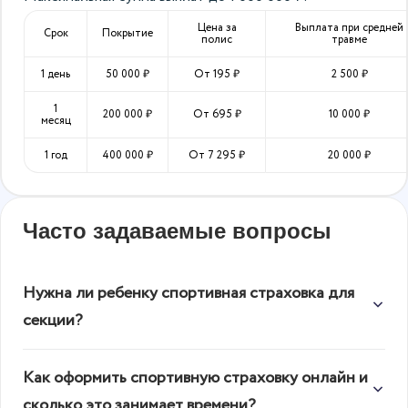
Цена за
Выплата при средней
Срок
Покрытие
полис
травме
1 день
50 000
₽
От
195
₽
2 500
₽
1
200 000
₽
От
695
₽
10 000
₽
месяц
1 год
400 000
₽
От
7 295
₽
20 000
₽
Часто задаваемые вопросы
Нужна ли ребенку спортивная страховка для
секции?
Да. Даже на простой тренировке по гимнастике
Как оформить спортивную страховку онлайн и
или футболу возможны травмы — от растяжений
сколько это занимает времени?
до переломов. Спортивное страхование детей