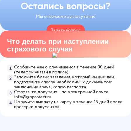
Рассчитайте точную стоимость страховки за 1
травме будет 2 500 рублей. В случае трагических
одного, нескольких дней и до года, и участвуйте
Остались вопросы?
минуту в
онлайн-калькуляторе
.
событий, которые, к сожалению, случаются,
в любых соревнованиях в этот период.
Мы отвечаем круглосуточно
компенсацию получат родственники
застрахованного.
Задать вопрос
Что делать при наступлении
8 800 775-53-82
страхового случая
Сообщите нам о случившемся в течение 30 дней
1
(телефон указан в полисе).
Заполните бланк заявления, который мы вышлем,
2
подготовьте список необходимых документов:
заключение врача, копию паспорта.
Отправьте документы по электронной почте
3
info@goprotect.ru
Получите выплату на карту в течение 15 дней после
4
проверки документов.