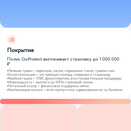
Покрытие
Полис GoProtect выплачивает страховку до
1 000 000
₽:
Лечение травм— переломы, ожоги, поражения током, травмы глаз.
Госпитализацию — экстренную помощь, операции и стационар.
Реабилитацию — ЛФК, физиотерапию, восстановительные процедуры
Инвалидность — выплата до 100% страховой суммы.
Летальный исход — финансовая поддержка семьи.
Компенсацию взноса — если пропустили соревнования из-за болезни.
Варианты страховых программ
Вы сами выбираете, какой будет страховка по срокам
и размеру страховой суммы. По желанию вы можете
включить дополнительные опции, чтобы получить