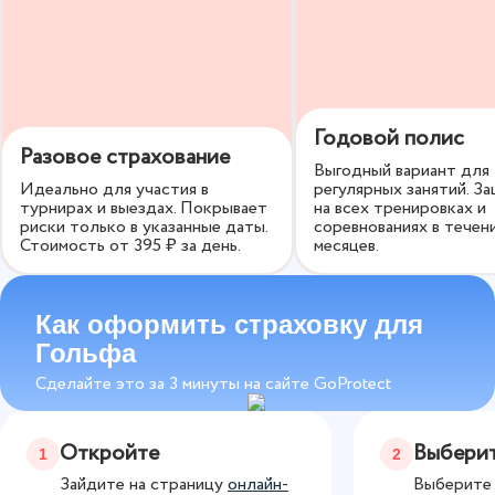
максимальную защиту.
Годовой полис
Разовое страхование
Выгодный вариант для
Идеально для участия в
регулярных занятий. З
турнирах и выездах. Покрывает
на всех тренировках и
риски только в указанные даты.
соревнованиях в течен
Стоимость от
395
₽ за день.
месяцев.
Как оформить страховку для
Гольфа
Сделайте это за 3 минуты на сайте GoProtect
Откройте
Выберит
1
2
Зайдите на страницу
онлайн-
Выберите 