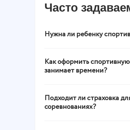
Часто задава
Нужна ли ребенку спортив
Да. Даже на простой тренировке по
от растяжений до переломов. Спорт
Как оформить спортивную 
на лечение и реабилитацию. К тому
занимает времени?
занятиям без такого полиса.
Сделайте это на сайте на странице
Выберите вид спорта, период, сумм
Подходит ли страховка дл
нажмите «Купить полис». Заполните
соревнованиях?
покупателя. Оплатите услугу и поли
это займет 3 минуты.
GoProtect подходит для любых офи