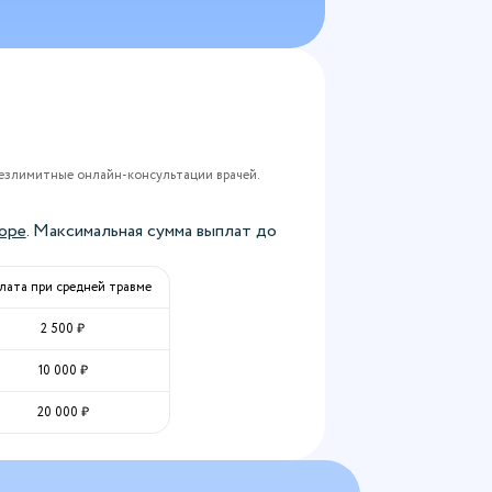
езлимитные онлайн-консультации врачей.
оре
. Максимальная сумма выплат до
лата при средней травме
2 500
₽
10 000
₽
20 000
₽