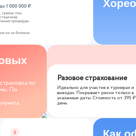
Хоре
 до
1 000 000
₽:
 травмы глаз.
стационар.
ельные процедуры
.
ия из-за болезни.
ховых
Разовое страхование
 страховка по
Идеально для участия в турнирах и
мы. По
выездах. Покрывает риски только в
указанные даты. Стоимость от
395
₽
олучить
день.
Как о
2