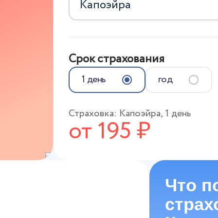
Срок страхования
1 день
год
Страховка:
Капоэйра
,
1 день
от
195
₽
Что п
страх