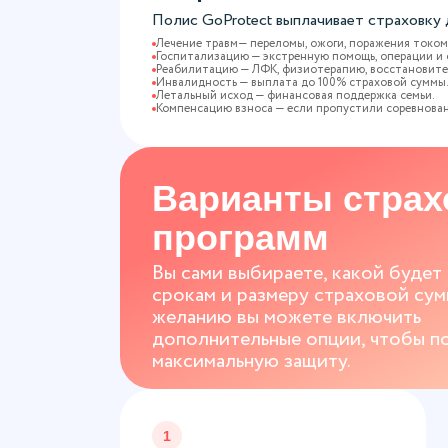
Полис GoProtect выплачивает страховку
Лечение травм— переломы, ожоги, поражения током,
Госпитализацию — экстренную помощь, операции и 
Реабилитацию — ЛФК, физиотерапию, восстановит
Инвалидность — выплата до 100% страховой суммы
Летальный исход — финансовая поддержка семьи.
Компенсацию взноса — если пропустили соревнован
Варианты стра
программ
Вы сами выбираете, какой будет
срокам и размеру страховой сум
желанию вы можете включить
дополнительные опции, чтобы п
максимальную защиту.
1