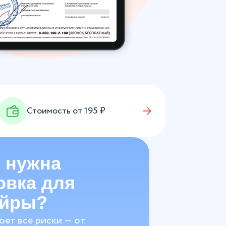
Стоимость от
195
₽
 нужна
овка для
эйры?
оет все риски — от