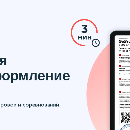
я
формление
ировок и соревнований