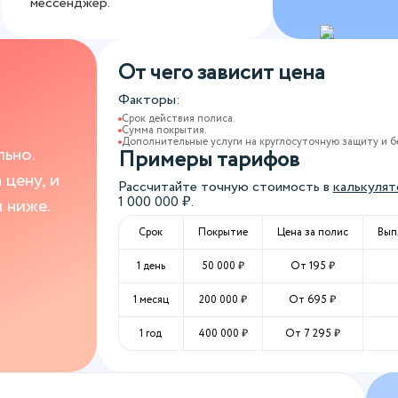
мессенджер.
От чего зависит цена
Факторы:
Срок действия полиса.
Сумма покрытия.
Дополнительные услуги на круглосуточную защиту и б
ьно.
Примеры тарифов
цену, и
Рассчитайте точную стоимость в
калькулят
1 000 000
₽.
 ниже.
Срок
Покрытие
Цена за полис
Вып
1 день
50 000
₽
От
195
₽
1 месяц
200 000
₽
От
695
₽
1 год
400 000
₽
От
7 295
₽