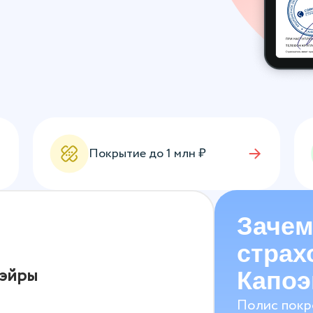
Покрытие до
1
млн ₽
Зачем
страх
оэйры
Капо
Полис покр