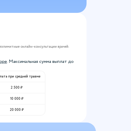
езлимитные онлайн-консультации врачей.
оре
. Максимальная сумма выплат до
лата при средней травме
2 500
₽
10 000
₽
20 000
₽