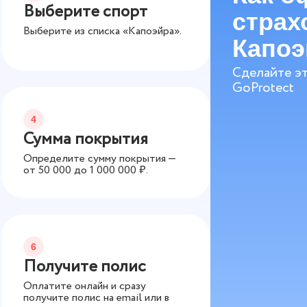
Выберите спорт
страх
Выберите из списка «Капоэйра».
Капо
Сделайте эт
GoProtect
4
Сумма покрытия
Определите сумму покрытия —
от
50 000
до
1 000 000
₽.
6
Получите полис
Оплатите онлайн и сразу
получите полис на email или в