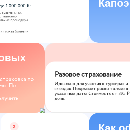
Капо
 до
1 000 000
₽:
 травмы глаз.
стационар.
ельные процедуры
.
ия из-за болезни.
ховых
Разовое страхование
 страховка по
Идеально для участия в турнирах и
мы. По
выездах. Покрывает риски только в
указанные даты. Стоимость от
395
₽
олучить
день.
Как о
2