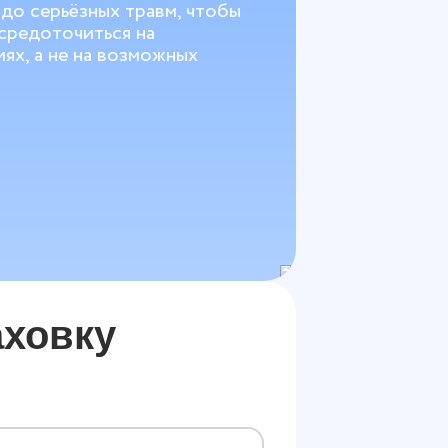
до серьёзных травм, чтобы
средоточиться на
ях, а не на возможных
ховку