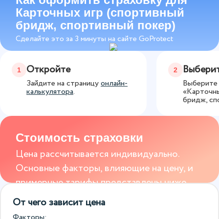
Карточных игр (спортивный
бридж, спортивный покер)
Сделайте это за 3 минуты на сайте GoProtect
Откройте
Выберит
1
2
Зайдите на страницу
онлайн-
Выберите 
калькулятора
.
«Карточны
бридж, сп
Стоимость страховки
Цена рассчитывается индивидуально.
Основные факторы, влияющие на цену, и
примерные тарифы представлены ниже.
От чего зависит цена
Факторы: