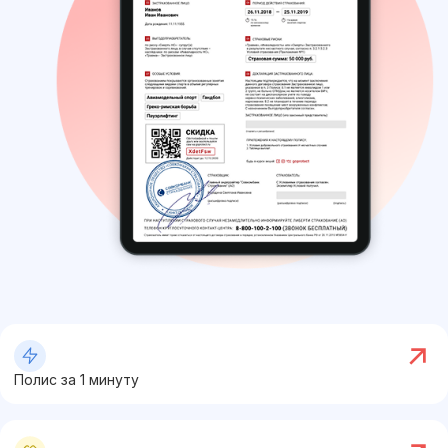
Полис за 1 минуту