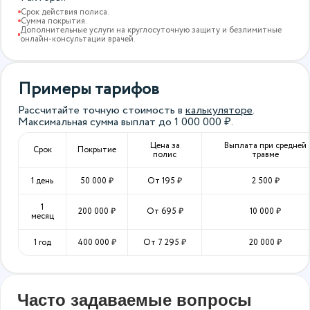
Срок действия полиса.
Сумма покрытия.
Дополнительные услуги на круглосуточную защиту и безлимитные
онлайн-консультации врачей.
Примеры тарифов
Рассчитайте точную стоимость в
калькуляторе
.
Максимальная сумма выплат до
1 000 000
₽.
Цена за
Выплата при средней
Срок
Покрытие
полис
травме
1 день
50 000
₽
От
195
₽
2 500
₽
1
200 000
₽
От
695
₽
10 000
₽
месяц
1 год
400 000
₽
От
7 295
₽
20 000
₽
Часто задаваемые вопросы