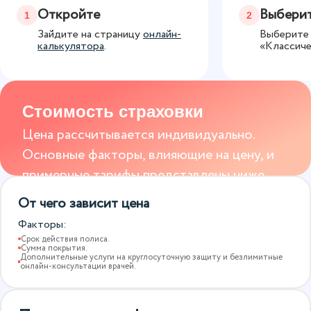
Откройте
Выберит
1
2
Зайдите на страницу
онлайн-
Выберите 
калькулятора
.
«Классиче
Стоимость страховки
Цена рассчитывается индивидуально.
Основные факторы, влияющие на цену, и
примерные тарифы представлены ниже.
От чего зависит цена
Факторы:
Срок действия полиса.
Сумма покрытия.
Дополнительные услуги на круглосуточную защиту и безлимитные
онлайн-консультации врачей.