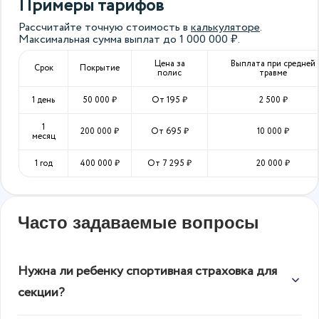
Примеры тарифов
Рассчитайте точную стоимость в
калькуляторе
.
Максимальная сумма выплат до
1 000 000
₽.
Цена за
Выплата при средней
Срок
Покрытие
полис
травме
1 день
50 000
₽
От
195
₽
2 500
₽
1
200 000
₽
От
695
₽
10 000
₽
месяц
1 год
400 000
₽
От
7 295
₽
20 000
₽
Часто задаваемые вопросы
Нужна ли ребенку спортивная страховка для
секции?