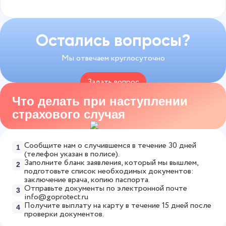
консультации врачей. Более 100 специалистов
травму составит 12 500 рублей. Для страховой
Да, можно оформить единый полис на несколько
доступны 24/7 — без записи и очередей.
суммы 50 000 рублей, выплата при средней
турниров. Выбирайте любой срок действия — от
Рассчитайте точную стоимость страховки за 1
травме будет 2 500 рублей. В случае трагических
одного, нескольких дней и до года, и участвуйте
Остались вопросы?
минуту в
онлайн-калькуляторе
.
событий, которые, к сожалению, случаются,
в любых соревнованиях в этот период.
Мы отвечаем круглосуточно
компенсацию получат родственники
застрахованного.
Задать вопрос
Что делать при наступлении
8 800 775-53-82
страхового случая
Сообщите нам о случившемся в течение 30 дней
1
(телефон указан в полисе).
Заполните бланк заявления, который мы вышлем,
2
подготовьте список необходимых документов:
заключение врача, копию паспорта.
Отправьте документы по электронной почте
3
info@goprotect.ru
Получите выплату на карту в течение 15 дней после
4
проверки документов.