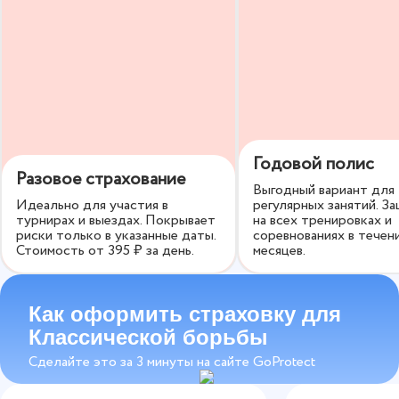
Вы сами выбираете, какой будет страховка по срокам
и размеру страховой суммы. По желанию вы можете
включить дополнительные опции, чтобы получить
максимальную защиту.
Годовой полис
Разовое страхование
Выгодный вариант для
Идеально для участия в
регулярных занятий. З
турнирах и выездах. Покрывает
на всех тренировках и
риски только в указанные даты.
соревнованиях в течен
Стоимость от
395
₽ за день.
месяцев.
Как оформить страховку для
Классической борьбы
Сделайте это за 3 минуты на сайте GoProtect