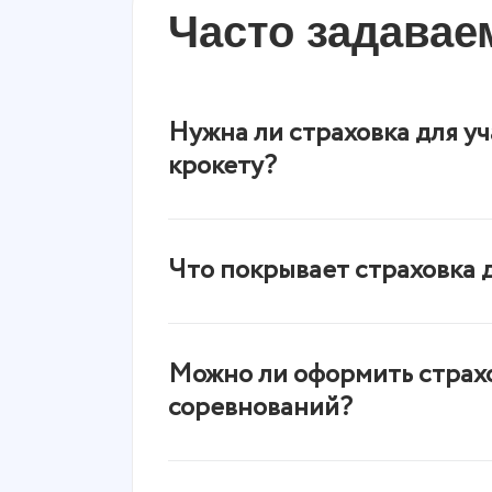
Часто задава
Нужна ли страховка для уч
крокету?
Да, большинство организаторов тре
обязательное условие как для взрос
Что покрывает страховка 
Полис включает лечение травм, ре
предусмотрены выплаты при серьезн
Можно ли оформить страхо
соревнований?
Да, выберите при оформлении подх