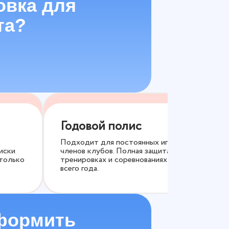
овка для
та?
Годовой полис
Подходит для постоянных игроков и
иски
членов клубов. Полная защита на
 только
тренировках и соревнованиях в течение
всего года.
формить