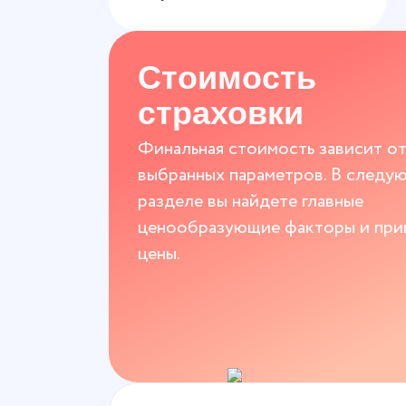
Стоимость
страховки
Финальная стоимость зависит о
выбранных параметров. В следу
разделе вы найдете главные
ценообразующие факторы и при
цены.