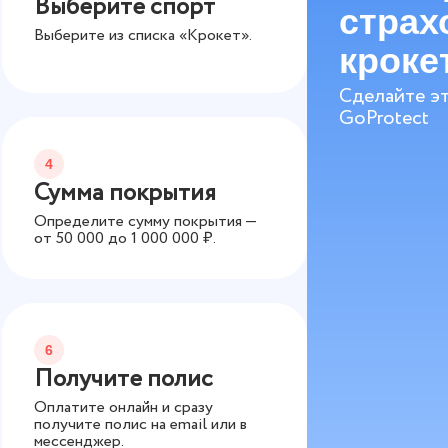
Выберите спорт
страх
Выберите из списка «Крокет».
кроке
Сделайте эт
GoProtect
4
Сумма покрытия
Определите сумму покрытия —
от
50 000
до
1 000 000
₽.
6
Получите полис
Оплатите онлайн и сразу
получите полис на email или в
мессенджер.