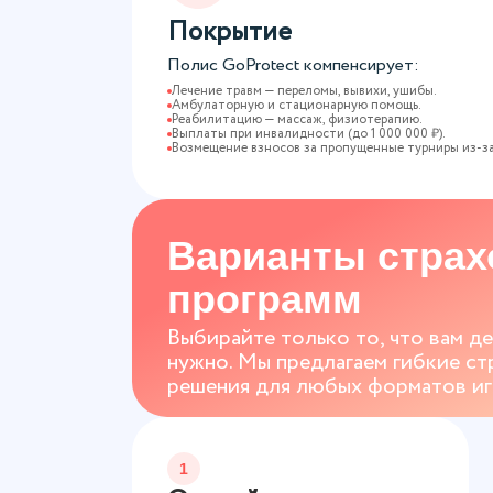
Покрытие
Полис GoProtect компенсирует:
Лечение травм — переломы, вывихи, ушибы.
Амбулаторную и стационарную помощь.
Реабилитацию — массаж, физиотерапию.
Выплаты при инвалидности (до 1 000 000 ₽).
Возмещение взносов за пропущенные турниры из-за
Варианты стра
программ
Выбирайте только то, что вам д
нужно. Мы предлагаем гибкие ст
решения для любых форматов игр
1