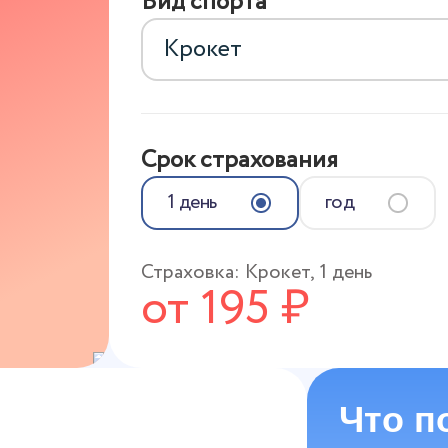
Вид спорта
Срок страхования
1 день
год
Страховка:
Крокет
,
1 день
от
195
₽
Что п