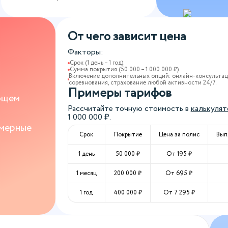
От чего зависит цена
Факторы:
Срок (1 день – 1 год).
Сумма покрытия (50 000 – 1 000 000 ₽).
Включение дополнительных опций: онлайн-консультаци
т
соревнования, страхование любой активности 24/7.
Примеры тарифов
ющем
Рассчитайте точную стоимость в
калькулят
1 000 000
₽.
мерные
Срок
Покрытие
Цена за полис
Вып
1 день
50 000
₽
От
195
₽
1 месяц
200 000
₽
От
695
₽
1 год
400 000
₽
От
7 295
₽