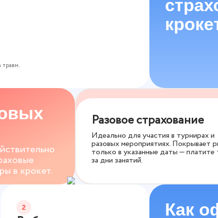
страх
кроке
 травм.
ховых
Разовое страхование
Идеально для участия в турнирах и
разовых мероприятиях. Покрывает р
ействительно
только в указанные даты — платите
раховые
за дни занятий.
ы в крокет.
Как о
2