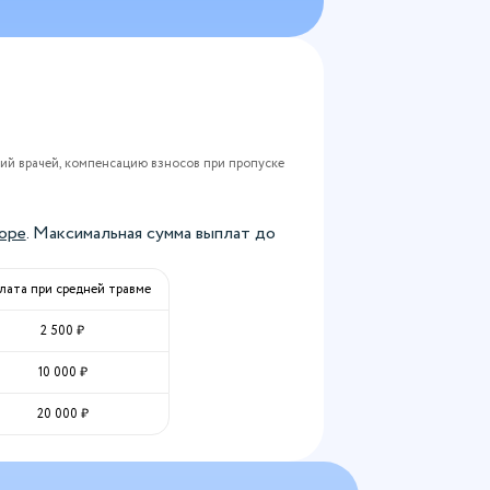
й врачей, компенсацию взносов при пропуске
оре
. Максимальная сумма выплат до
лата при средней травме
2 500
₽
10 000
₽
20 000
₽