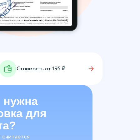
Стоимость от
195
₽
 нужна
овка для
та?
 считается