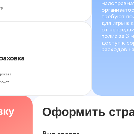
малотравма
гр.
организатор
требуют по
для игры в 
от непредв
полис за 3 
доступ к с
расходов на
раховка
рокета.
рокет.
вку
Оформить стра