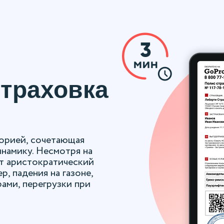
траховка
торией, сочетающая
инамику. Несмотря на
т аристократический
, падения на газоне,
ами, перегрузки при