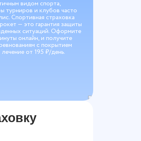
тичным видом спорта,
ы турниров и клубов часто
лис. Спортивная страховка
крокет — это гарантия защиты
иденных ситуаций. Оформите
минуты онлайн, и получите
оревнованиям с покрытием
 лечение от 195 ₽/день.
ховку