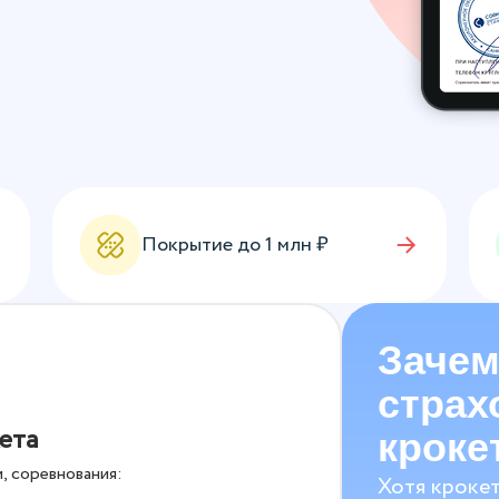
Покрытие до
1
млн ₽
Зачем
страх
ета
кроке
, соревнования:
Хотя крокет