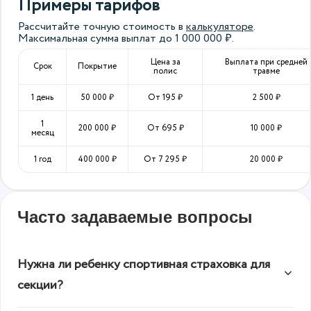
Примеры тарифов
Рассчитайте точную стоимость в
калькуляторе
.
Максимальная сумма выплат до
1 000 000
₽.
Цена за
Выплата при средней
Срок
Покрытие
полис
травме
1 день
50 000
₽
От
195
₽
2 500
₽
1
200 000
₽
От
695
₽
10 000
₽
месяц
1 год
400 000
₽
От
7 295
₽
20 000
₽
Часто задаваемые вопросы
Нужна ли ребенку спортивная страховка для
секции?