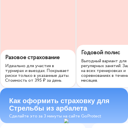
Вы сами выбираете, какой будет страховка по срокам
и размеру страховой суммы. По желанию вы можете
включить дополнительные опции, чтобы получить
максимальную защиту.
Годовой полис
Разовое страхование
Выгодный вариант для
Идеально для участия в
регулярных занятий. З
турнирах и выездах. Покрывает
на всех тренировках и
риски только в указанные даты.
соревнованиях в течен
Стоимость от
395
₽ за день.
месяцев.
Как оформить страховку для
Стрельбы из арбалета
Сделайте это за 3 минуты на сайте GoProtect