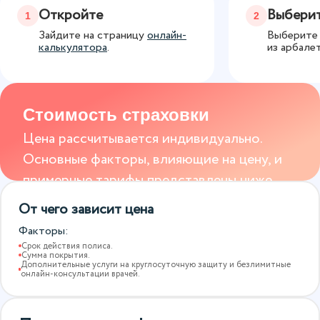
Откройте
Выберит
1
2
Зайдите на страницу
онлайн-
Выберите 
калькулятора
.
из арбалет
Стоимость страховки
Цена рассчитывается индивидуально.
Основные факторы, влияющие на цену, и
примерные тарифы представлены ниже.
От чего зависит цена
Факторы:
Срок действия полиса.
Сумма покрытия.
Дополнительные услуги на круглосуточную защиту и безлимитные
онлайн-консультации врачей.