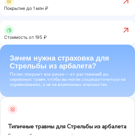
Покрытие до
1
млн ₽
Стоимость от
195
₽
Зачем нужна страховка для
Стрельбы из арбалета?
Полис покроет все риски — от растяжений до
серьёзных травм, чтобы вы могли сосредоточиться на
соревнованиях, а не на возможных опасностях.
Типичные травмы для Стрельбы из арбалета