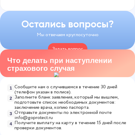
консультации врачей. Более 100 специалистов
травму составит 12 500 рублей. Для страховой
Да, можно оформить единый полис на несколько
доступны 24/7 — без записи и очередей.
суммы 50 000 рублей, выплата при средней
турниров. Выбирайте любой срок действия — от
Рассчитайте точную стоимость страховки за 1
травме будет 2 500 рублей. В случае трагических
одного, нескольких дней и до года, и участвуйте
Остались вопросы?
минуту в
онлайн-калькуляторе
.
событий, которые, к сожалению, случаются,
в любых соревнованиях в этот период.
Мы отвечаем круглосуточно
компенсацию получат родственники
застрахованного.
Задать вопрос
Что делать при наступлении
8 800 775-53-82
страхового случая
Сообщите нам о случившемся в течение 30 дней
1
(телефон указан в полисе).
Заполните бланк заявления, который мы вышлем,
2
подготовьте список необходимых документов:
заключение врача, копию паспорта.
Отправьте документы по электронной почте
3
info@goprotect.ru
Получите выплату на карту в течение 15 дней после
4
проверки документов.