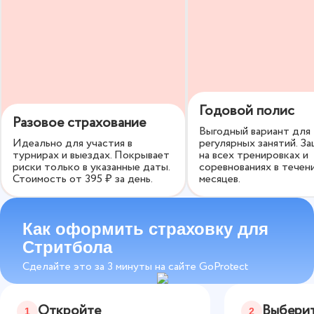
и размеру страховой суммы. По желанию вы можете
включить дополнительные опции, чтобы получить
максимальную защиту.
Годовой полис
Разовое страхование
Выгодный вариант для
Идеально для участия в
регулярных занятий. З
турнирах и выездах. Покрывает
на всех тренировках и
риски только в указанные даты.
соревнованиях в течен
Стоимость от
395
₽ за день.
месяцев.
Как оформить страховку для
Стритбола
Сделайте это за 3 минуты на сайте GoProtect
Откройте
Выберит
1
2