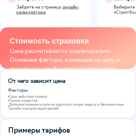
Зайдите на страницу
онлайн-
Выберите 
калькулятора
.
«Стритбол
Стоимость страховки
Цена рассчитывается индивидуально.
Основные факторы, влияющие на цену, и
примерные тарифы представлены ниже.
От чего зависит цена
Факторы:
Срок действия полиса.
Сумма покрытия.
Дополнительные услуги на круглосуточную защиту и безлимитные
онлайн-консультации врачей.
Примеры тарифов