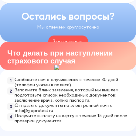
доступны 24/7 — без записи и очередей.
суммы 50 000 рублей, выплата при средней
турниров. Выбирайте любой срок действия — от
Рассчитайте точную стоимость страховки за 1
травме будет 2 500 рублей. В случае трагических
одного, нескольких дней и до года, и участвуйте
Остались вопросы?
минуту в
онлайн-калькуляторе
.
событий, которые, к сожалению, случаются,
в любых соревнованиях в этот период.
Мы отвечаем круглосуточно
компенсацию получат родственники
застрахованного.
Задать вопрос
Что делать при наступлении
8 800 775-53-82
страхового случая
Сообщите нам о случившемся в течение 30 дней
1
(телефон указан в полисе).
Заполните бланк заявления, который мы вышлем,
2
подготовьте список необходимых документов:
заключение врача, копию паспорта.
Отправьте документы по электронной почте
3
info@goprotect.ru
Получите выплату на карту в течение 15 дней после
4
проверки документов.