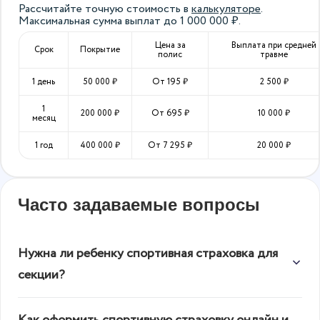
Рассчитайте точную стоимость в
калькуляторе
.
Максимальная сумма выплат до
1 000 000
₽.
Цена за
Выплата при средней
Срок
Покрытие
полис
травме
1 день
50 000
₽
От
195
₽
2 500
₽
1
200 000
₽
От
695
₽
10 000
₽
месяц
1 год
400 000
₽
От
7 295
₽
20 000
₽
Часто задаваемые вопросы
Нужна ли ребенку спортивная страховка для
секции?
Да. Даже на простой тренировке по гимнастике
Как оформить спортивную страховку онлайн и