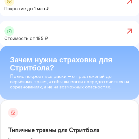
Покрытие до
1
млн ₽
Стоимость от
195
₽
Зачем нужна страховка для
Стритбола?
Полис покроет все риски — от растяжений до
серьёзных травм, чтобы вы могли сосредоточиться на
соревнованиях, а не на возможных опасностях.
Типичные травмы для Стритбола