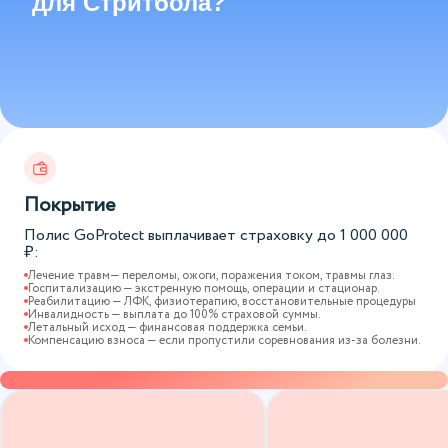
для Стритбола?
Покрытие
Полис GoProtect выплачивает страховку до
1 000 000
₽:
Лечение травм— переломы, ожоги, поражения током, травмы глаз.
Госпитализацию — экстренную помощь, операции и стационар.
Реабилитацию — ЛФК, физиотерапию, восстановительные процедуры
Инвалидность — выплата до 100% страховой суммы.
Летальный исход — финансовая поддержка семьи.
Компенсацию взноса — если пропустили соревнования из-за болезни.
Варианты страховых программ
Вы сами выбираете, какой будет страховка по срокам