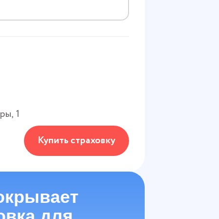
гры
,
1
Купить страховку
окрывает
овка для