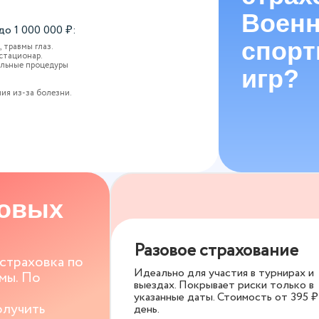
Военн
 до
1 000 000
₽:
спор
 травмы глаз.
стационар.
ельные процедуры
игр?
.
ия из-за болезни.
ховых
Разовое страхование
 страховка по
Идеально для участия в турнирах и
мы. По
выездах. Покрывает риски только в
указанные даты. Стоимость от
395
₽
олучить
день.