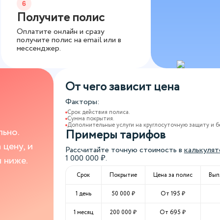
6
Получите полис
Оплатите онлайн и сразу
получите полис на email или в
мессенджер.
От чего зависит цена
Факторы:
Срок действия полиса.
Сумма покрытия.
Дополнительные услуги на круглосуточную защиту и б
ьно.
Примеры тарифов
цену, и
Рассчитайте точную стоимость в
калькулят
1 000 000
₽.
 ниже.
Срок
Покрытие
Цена за полис
Вып
1 день
50 000
₽
От
195
₽
1 месяц
200 000
₽
От
695
₽