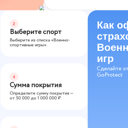
Как о
2
Выберите спорт
страх
Выберите из списка «Военно-
Военн
спортивные игры».
игр
Сделайте эт
GoProtect
4
Сумма покрытия
Определите сумму покрытия —
от
50 000
до
1 000 000
₽.