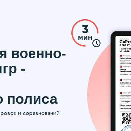
я военно-
гр -
о полиса
ировок и соревнований