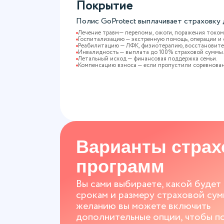
Покрытие
Полис GoProtect выплачивает страховку
Лечение травм— переломы, ожоги, поражения током,
Госпитализацию — экстренную помощь, операции и 
Реабилитацию — ЛФК, физиотерапию, восстановит
Инвалидность — выплата до 100% страховой суммы
Летальный исход — финансовая поддержка семьи.
Компенсацию взноса — если пропустили соревнован
Варианты стра
программ
Вы сами выбираете, какой будет
срокам и размеру страховой сум
желанию вы можете включить
дополнительные опции, чтобы п