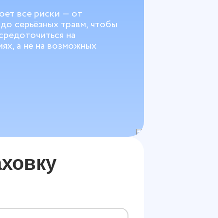
оет все риски — от
до серьёзных травм, чтобы
средоточиться на
ях, а не на возможных
ховку