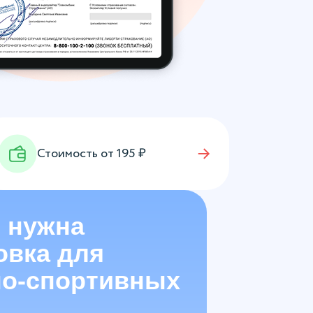
Стоимость от
195
₽
 нужна
овка для
о-спортивных