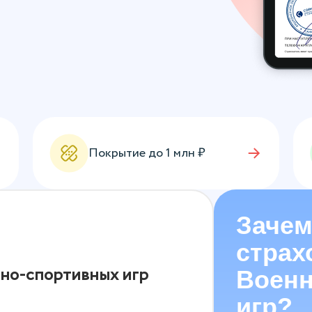
Покрытие до
1
млн ₽
Зачем
страх
но-спортивных игр
Военн
игр?