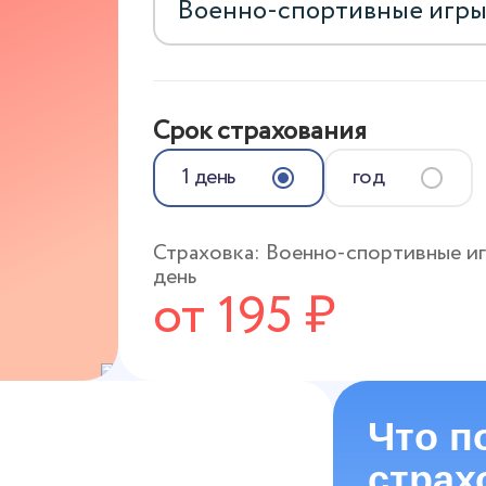
Срок страхования
1 день
год
Страховка:
Военно-спортивные и
день
от
195
₽
Что п
страх