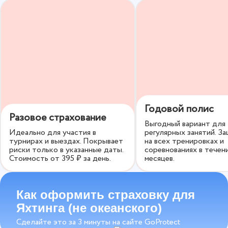
Варианты страховых программ
Вы сами выбираете, какой будет страховка по срокам
и размеру страховой суммы. По желанию вы можете
включить дополнительные опции, чтобы получить
максимальную защиту.
Годовой полис
Разовое страхование
Выгодный вариант для
Идеально для участия в
регулярных занятий. З
турнирах и выездах. Покрывает
на всех тренировках и
риски только в указанные даты.
соревнованиях в течен
Стоимость от
395
₽ за день.
месяцев.
Как оформить страховку для
Яхтинга (не океанского)
Сделайте это за 3 минуты на сайте GoProtect