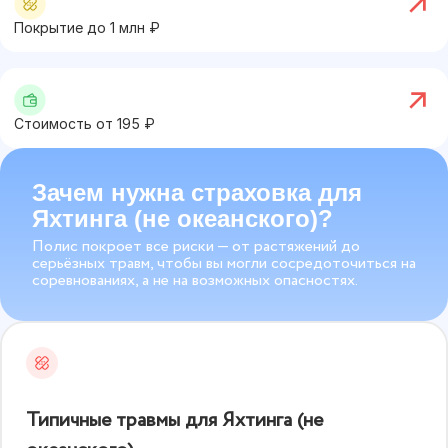
Покрытие до
1
млн ₽
Стоимость от
195
₽
Зачем нужна страховка для
Яхтинга (не океанского)?
Полис покроет все риски — от растяжений до
серьёзных травм, чтобы вы могли сосредоточиться на
соревнованиях, а не на возможных опасностях.
Типичные травмы для Яхтинга (не