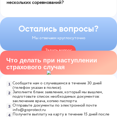
нескольких соревнований?
Также вы можете подключить опцию онлайн-
сумме 250 000 рублей, выплата за среднюю
консультации врачей. Более 100 специалистов
травму составит 12 500 рублей. Для страховой
Да, можно оформить единый полис на несколько
доступны 24/7 — без записи и очередей.
суммы 50 000 рублей, выплата при средней
турниров. Выбирайте любой срок действия — от
Рассчитайте точную стоимость страховки за 1
травме будет 2 500 рублей. В случае трагических
одного, нескольких дней и до года, и участвуйте
Остались вопросы?
минуту в
онлайн-калькуляторе
.
событий, которые, к сожалению, случаются,
в любых соревнованиях в этот период.
Мы отвечаем круглосуточно
компенсацию получат родственники
застрахованного.
Задать вопрос
Что делать при наступлении
8 800 775-53-82
страхового случая
Сообщите нам о случившемся в течение 30 дней
1
(телефон указан в полисе).
Заполните бланк заявления, который мы вышлем,
2
подготовьте список необходимых документов:
заключение врача, копию паспорта.
Отправьте документы по электронной почте
3
info@goprotect.ru
Получите выплату на карту в течение 15 дней после
4