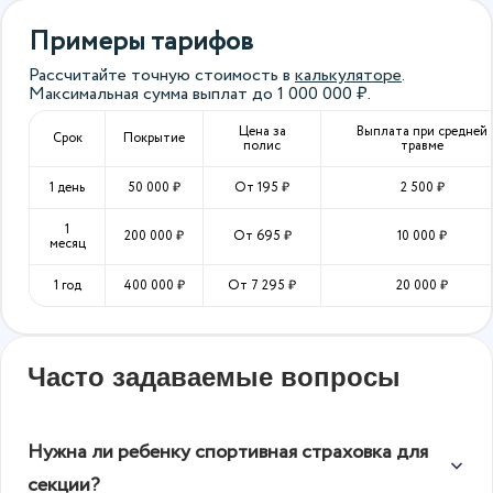
Примеры тарифов
Рассчитайте точную стоимость в
калькуляторе
.
Максимальная сумма выплат до
1 000 000
₽.
Цена за
Выплата при средней
Срок
Покрытие
полис
травме
1 день
50 000
₽
От
195
₽
2 500
₽
1
200 000
₽
От
695
₽
10 000
₽
месяц
1 год
400 000
₽
От
7 295
₽
20 000
₽
Часто задаваемые вопросы
Нужна ли ребенку спортивная страховка для
секции?