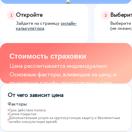
Откройте
Выберит
1
2
Зайдите на страницу
онлайн-
Выберите 
калькулятора
.
(не океанс
Стоимость страховки
Цена рассчитывается индивидуально.
Основные факторы, влияющие на цену, и
примерные тарифы представлены ниже.
От чего зависит цена
Факторы:
Срок действия полиса.
Сумма покрытия.
Дополнительные услуги на круглосуточную защиту и безлимитные
онлайн-консультации врачей.