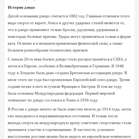
История дзюдо
Датой основания дзюдо считается 1882 год. Главным отличием этого 
вида спорта от карате, бокса и других ударных стилей является то, 
что в дзюдо применяют только броски, удушения, удержания и 
некоторые болевые приемы. Удары могут применяться только в форме 
ката. Отличие и в меньшем применении физической силы, а также 
большем разнообразии технических приемов.
С начала 20-го века боевое дзюдо стало распространяться в США, а 
затем и в Европе, особенно в Великобритании и Германии. В 1948 
году в Лондоне была даже создана Британская ассоциация дзюдо. В 
июле этого же года был организован Европейский союз дзюдо. Тремя 
годами позже в него вступили Франция и Австрия. В том же году 
была основана Международная федерация. Первый мировой 
чемпионат по дзюдо состоялся в Токио в 1956 году.
В России о дзюдо ничего не было известно вплоть до 1914 года, затем 
оно находилось в неразвивающемся состоянии. И только после 
выхода спорта на международную арену советские спортсмены стали 
принимать участие в соревнованиях. В частности, успешное 
выступление россиян можно было видеть на европейском чемпионате 