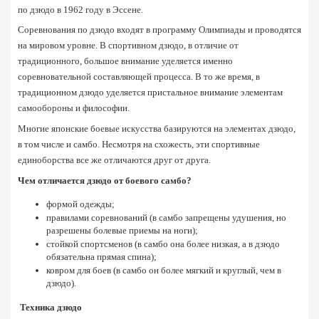
по дзюдо в 1962 году в Эссене.
Соревнования по дзюдо входят в программу Олимпиады и проводятся 
на мировом уровне. В спортивном дзюдо, в отличие от 
традиционного, большое внимание уделяется именно 
соревновательной составляющей процесса. В то же время, в 
традиционном дзюдо уделяется пристальное внимание элементам 
самообороны и философии.
Многие японские боевые искусства базируются на элементах дзюдо, 
в том числе и самбо. Несмотря на схожесть, эти спортивные 
единоборства все же отличаются друг от друга.
Чем отличается дзюдо от боевого самбо?
формой одежды;
правилами соревнований (в самбо запрещены удушения, но 
разрешены болевые приемы на ноги);
стойкой спортсменов (в самбо она более низкая, а в дзюдо 
обязательна прямая спина);
ковром для боев (в самбо он более мягкий и круглый, чем в 
дзюдо).
 Техника дзюдо