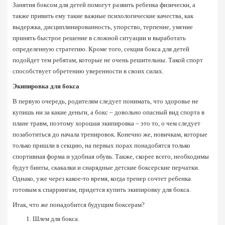
Занятия боксом для детей
 помогут развить ребенка физически, а 
также привить ему такие важные психологические качества, как 
выдержка, дисциплинированность, упорство, терпение, умение 
принять быстрое решение в сложной ситуации и выработать 
определенную стратегию. Кроме того, 
секция бокса для детей
подойдет тем ребятам, которые не очень решительны. Такой спорт 
способствует обретению уверенности в своих силах.
Экипировка для бокса
В первую очередь, родителям следует понимать, что здоровье не 
купишь ни за какие деньги, а бокс – довольно опасный вид спорта в 
плане травм, поэтому хорошая экипировка – это то, о чем следует 
позаботиться до начала тренировок. Конечно же, новичкам, которые 
только пришли в секцию, на первых порах понадобятся только 
спортивная форма и удобная обувь. Также, скорее всего, необходимы 
будут бинты, скакалки и снарядные 
детские боксерские перчатки
. 
Однако, уже через какое-то время, когда тренер сочтет ребенка 
готовым к спаррингам, придется 
купить экипировку для бокса.
Итак, что же понадобится будущим боксерам?
Шлем для бокса.