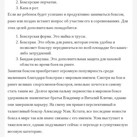
Боксерские перчатки.
Капа в рот.
Если же ребенок будет успешно и продуктивно заниматься боксом, 
рано или поздно встанет вопрос об участии его в соревнованиях. Для 
этих целей дополнительно понадобятся:
Боксерская форма. Это майка и трусы.
Боксерки. Это обувь для ринга, которая очень удобна и 
позволяет боксеру передвигаться по всей площадке без каких-
либо затруднений.
Бандаж-ракушка. Это дополнительная защита для паховой 
области во время боев на ринге.
Занятия боксом приобретают огромную популярность среди 
мальчишек благодаря боксерам с мировым именем. Смотря на бои в 
ринге великих спортсменов-боксеров, невольно хочется и самому 
стать таким же. Долгое время пальму первенства в мировом боксе 
удерживали знаменитые братья Владимир и Виталий Кличко, однако 
они завершили карьеру. На смену им пришел перспективный и 
талантливый боксер Александр Усик. Кстати, все последние 
новости 
бокса в мире 
так или иначе связаны с его именем. Усик выступает в 
тяжелом весе, однако подумывает сейчас о переходе в супертяжелую 
весовую категорию.