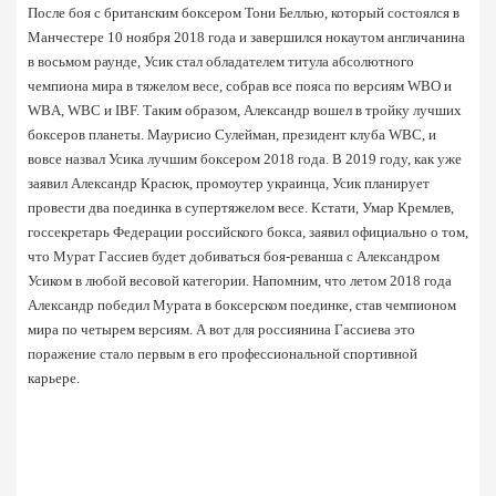
После боя с британским боксером Тони Беллью, который состоялся в 
Манчестере 10 ноября 2018 года и завершился нокаутом англичанина 
в восьмом раунде, Усик стал обладателем титула абсолютного 
чемпиона мира в тяжелом весе, собрав все пояса по версиям WBO и 
WBA, WBC и IBF. Таким образом, Александр вошел в тройку лучших 
боксеров планеты. Маурисио Сулейман, президент клуба WBC, и 
вовсе назвал Усика лучшим боксером 2018 года. В 2019 году, как уже 
заявил Александр Красюк, промоутер украинца, Усик планирует 
провести два поединка в супертяжелом весе. Кстати, Умар Кремлев, 
госсекретарь Федерации российского бокса, заявил официально о том, 
что Мурат Гассиев будет добиваться боя-реванша с Александром 
Усиком в любой весовой категории. Напомним, что летом 2018 года 
Александр победил Мурата в боксерском поединке, став чемпионом 
мира по четырем версиям. А вот для россиянина Гассиева это 
поражение стало первым в его профессиональной спортивной 
карьере.